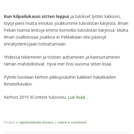
Kun kilpailukausi sitten loppui
ja tulokset lyötiin lukkoon,
löytyi pieni mutta innokas joukkomme tuloslistan kärjestä. Ilman
Pekan huimia lentoja emme komeilisi tuloslistan kärjessä. Mutta
ilman osallistuvaa joukkoa ei Pekkakaan olisi päässyt
ennätyslentojaan toteuttamaan.
Yhdessä tekeminen ja toisten auttaminen ja kannustaminen
tämän mahdollistivat. Hyvä me! Ensi vuonna sitten lisää.
Pytinki tuodaan kerhon pikkujouluihin kaikkien halukkaiden
ihmeteltäväksi.
Kerhon 2019 XContest tulossivu:
Lue lisää…
Posted in
Ajankohtaista etusivu
|
Leave a comment