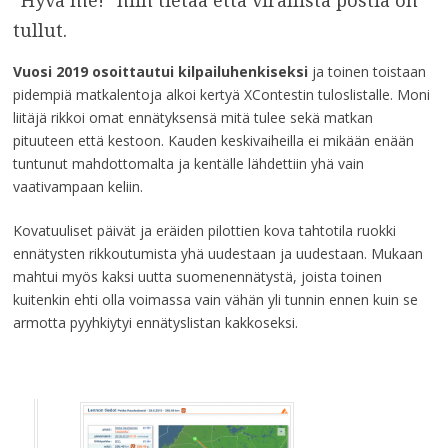
“Hyvä me!” niin tietää että virallista postia on
tullut.
Vuosi 2019 osoittautui kilpailuhenkiseksi
ja toinen toistaan
pidempiä matkalentoja alkoi kertyä XContestin tuloslistalle. Moni
liitäjä rikkoi omat ennätyksensä mitä tulee sekä matkan
pituuteen että kestoon. Kauden keskivaiheilla ei mikään enään
tuntunut mahdottomalta ja kentälle lähdettiin yhä vain
vaativampaan keliin.
Kovatuuliset päivät ja eräiden pilottien kova tahtotila ruokki
ennätysten rikkoutumista yhä uudestaan ja uudestaan. Mukaan
mahtui myös kaksi uutta suomenennätystä, joista toinen
kuitenkin ehti olla voimassa vain vähän yli tunnin ennen kuin se
armotta pyyhkiytyi ennätyslistan kakkoseksi.