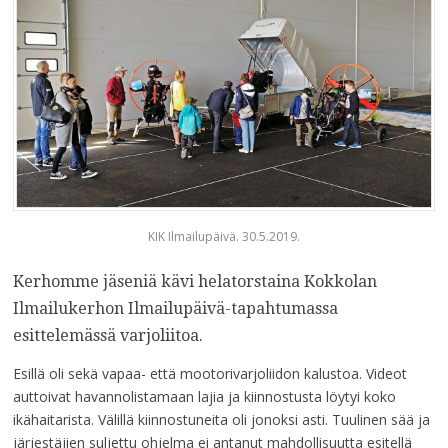
KIK Ilmailupäivä. 30.5.2019.
Kerhomme jäseniä kävi helatorstaina Kokkolan
Ilmailukerhon Ilmailupäivä-tapahtumassa
esittelemässä varjoliitoa.
Esillä oli sekä vapaa- että mootorivarjoliidon kalustoa. Videot
auttoivat havannolistamaan lajia ja kiinnostusta löytyi koko
ikähaitarista. Välillä kiinnostuneita oli jonoksi asti. Tuulinen sää ja
järjestäjien suljettu ohjelma ei antanut mahdollisuutta esitellä