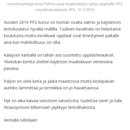
Lennonopettaja Anssi Peltola avaa maakäsittelyn saloja oppilaille. PP2
varjoliitokoulutusta. EFYL. 31.3.2019.
Vuoden 2019 PP2 kurssi on teorian osalta valmis ja käytännön
lentokoulutus hyvällä mallilla. Tuulinen kevättalvi on hidastanut
koulutusta mutta innokkaat oppilaat ovat ilmestyneet paikalle
aina kun mahdollisuus on ollut.
Kalajoen käntällä on tähän asti suoritettu oppilashinaukset.
Ylivieskan kenttä otettiin käyttöön maaliskkuun viimeisenä
päivänä.
Paljon on vielä lunta ja jäätä maastossa mutta keskipäivän
aurinko lämmittää ja termiikkiä on jo havaittavissa.
Nyt on aika kaivaa varusteet varastosta, tuulettaa siivet ja tulla
hinausjonoon kitkemään jäykkyys lentolihaksista.
Kentällä nähdään!