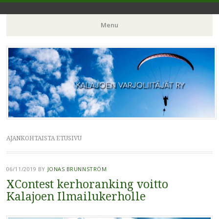
Kalajoen Ilmailukerho ry
Kalajoen varjoliitäjät
Menu
Skip
to
content
AJANKOHTAISTA ETUSIVU
06/11/2019
BY
JONAS BRUNNSTRÖM
XContest kerhoranking voitto
Kalajoen Ilmailukerholle