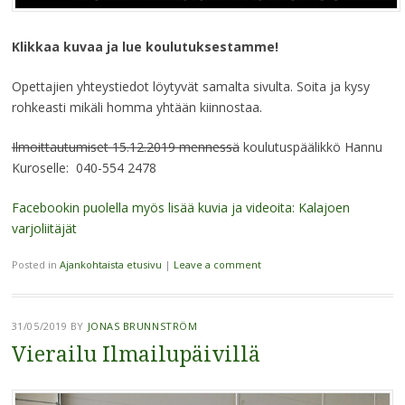
Klikkaa kuvaa ja lue koulutuksestamme!
Opettajien yhteystiedot löytyvät samalta sivulta. Soita ja kysy
rohkeasti mikäli homma yhtään kiinnostaa.
Ilmoittautumiset 15.12.2019 mennessä
koulutuspäälikkö Hannu
Kuroselle: 040-554 2478
Facebookin puolella myös lisää kuvia ja videoita: Kalajoen
varjoliitäjät
Posted in
Ajankohtaista etusivu
|
Leave a comment
31/05/2019
BY
JONAS BRUNNSTRÖM
Vierailu Ilmailupäivillä