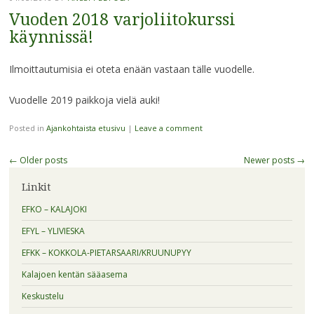
Vuoden 2018 varjoliitokurssi
käynnissä!
Ilmoittautumisia ei oteta enään vastaan tälle vuodelle.
Vuodelle 2019 paikkoja vielä auki!
Posted in
Ajankohtaista etusivu
|
Leave a comment
Post
←
Older posts
Newer posts
→
navigation
Linkit
EFKO – KALAJOKI
EFYL – YLIVIESKA
EFKK – KOKKOLA-PIETARSAARI/KRUUNUPYY
Kalajoen kentän sääasema
Keskustelu