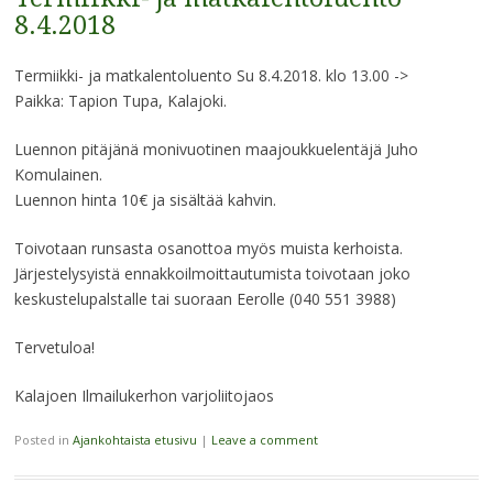
8.4.2018
Termiikki- ja matkalentoluento Su 8.4.2018. klo 13.00 ->
Paikka: Tapion Tupa, Kalajoki.
Luennon pitäjänä monivuotinen maajoukkuelentäjä Juho
Komulainen.
Luennon hinta 10€ ja sisältää kahvin.
Toivotaan runsasta osanottoa myös muista kerhoista.
Järjestelysyistä ennakkoilmoittautumista toivotaan joko
keskustelupalstalle tai suoraan Eerolle (040 551 3988)
Tervetuloa!
Kalajoen Ilmailukerhon varjoliitojaos
Posted in
Ajankohtaista etusivu
|
Leave a comment