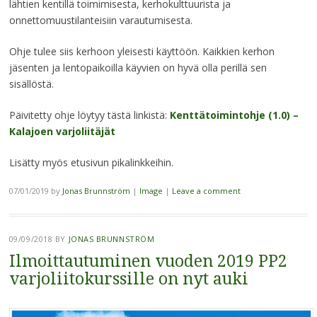
lähtien kentillä toimimisesta, kerhokulttuurista ja
onnettomuustilanteisiin varautumisesta.
Ohje tulee siis kerhoon yleisesti käyttöön. Kaikkien kerhon
jäsenten ja lentopaikoilla käyvien on hyvä olla perillä sen
sisällöstä.
Päivitetty ohje löytyy tästä linkistä:
Kenttätoimintohje (1.0) –
Kalajoen varjoliitäjät
Lisätty myös etusivun pikalinkkeihin.
07/01/2019
by
Jonas Brunnström
|
Image
|
Leave a comment
09/09/2018
BY
JONAS BRUNNSTRÖM
Ilmoittautuminen vuoden 2019 PP2
varjoliitokurssille on nyt auki