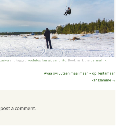
tusivu
and tagged
koulutus
,
kurssi
,
varjoliito
. Bookmark the
permalink
.
Avaa ovi uuteen maailmaan – opi lentämään
kanssamme
→
 post a comment.