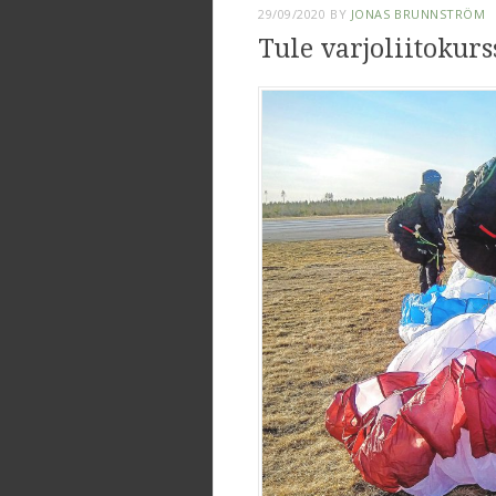
29/09/2020
BY
JONAS BRUNNSTRÖM
Tule varjoliitokurss