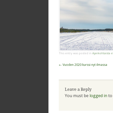
This entry was posted in
Ajankohtaista e
Post
←
Vuoden 2020 kurssi nyt ilmassa
navigation
Leave a Reply
You must be
logged in
to