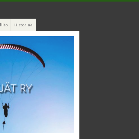
liito
Historiaa