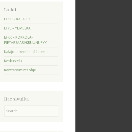
Linkit
EFKO – KALAJOKI
EFYL – YLIVIESKA
EFKK – KOKKOLA-
PIETARSAARI/KRUUNUPYY
Kalajoen kentän sääasema
Keskustelu
Kenttätoimintaohje
Hae sivuilta
Search