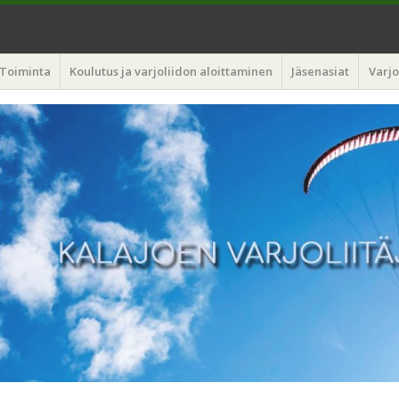
liitäjät
Toiminta
Koulutus ja varjoliidon aloittaminen
Jäsenasiat
Varjo