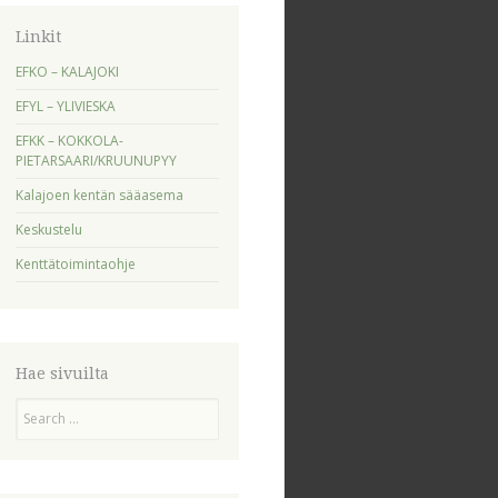
Linkit
EFKO – KALAJOKI
EFYL – YLIVIESKA
EFKK – KOKKOLA-
PIETARSAARI/KRUUNUPYY
Kalajoen kentän sääasema
Keskustelu
Kenttätoimintaohje
Hae sivuilta
Search