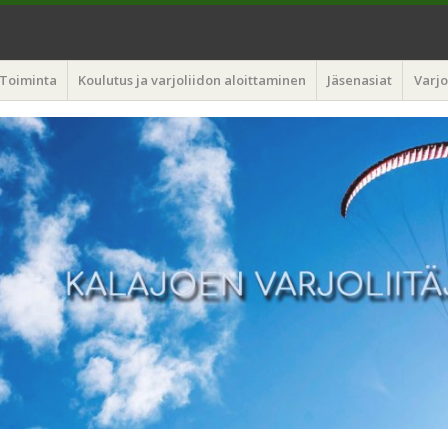
liitäjät
Toiminta
Koulutus ja varjoliidon aloittaminen
Jäsenasiat
Varjo