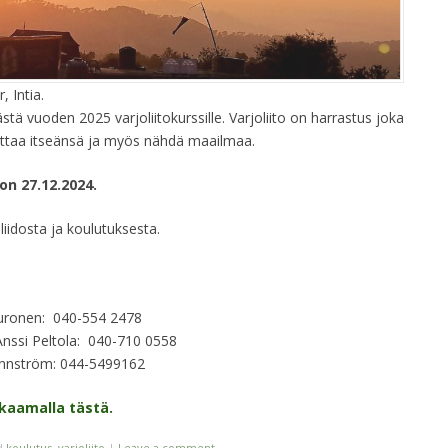
, Intia.
tä vuoden 2025 varjoliitokurssille. Varjoliito on harrastus joka
uttaa itseänsä ja myös nähdä maailmaa.
on 27.12.2024.
liidosta ja koulutuksesta.
uronen: 040-554 2478
nssi Peltola: 040-710 0558
unnström: 044-5499162
kkaamalla tästä.
d
koulutus
,
varjoliito
|
Leave a comment