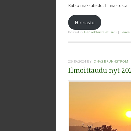
Katso maksutiedot hinnastosta:
Hinnasto
Posted in
Ajankohtaista etusivu
|
Leave
25/10/2024
BY
JONAS BRUNNSTRÖM
Ilmoittaudu nyt 202