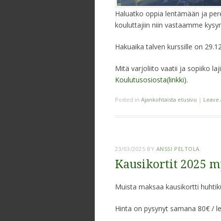
Haluatko oppia lentämään ja per
kouluttajiin niin vastaamme kysym
Hakuaika talven kurssille on 29.12
Mitä varjoliito vaatii ja sopiiko l
Koulutusosiosta(linkki).
Posted in
Ajankohtaista etusivu
|
Leave
23/03/2025
BY
ANSSI PELTOLA
Kausikortit 2025 m
Muista maksaa kausikortti huhti
Hinta on pysynyt samana 80€ / l