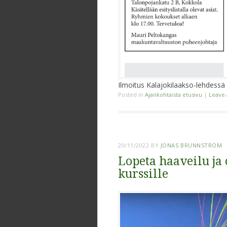
Ilmoitus Kalajokilaakso-lehdessä
Posted in
Ajankohtaista etusivu
|
Leave
20/11/2022
BY
JONAS BRUNNSTRÖM
Lopeta haaveilu ja
kurssille