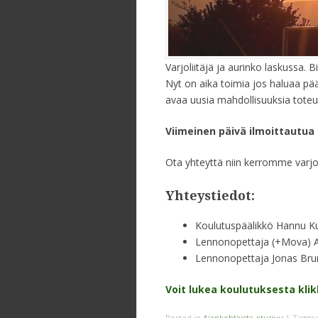
Varjoliitäjä ja aurinko laskussa. Bir
Nyt on aika toimia jos haluaa pääs
avaa uusia mahdollisuuksia tote
Viimeinen päivä ilmoittautua 
Ota yhteyttä niin kerromme varjo
Yhteystiedot:
Koulutuspäälikkö Hannu K
Lennonopettaja (+Mova) A
Lennonopettaja Jonas Br
Voit lukea koulutuksesta kli
Posted in
Ajankohtaista etusivu
|
Tagge