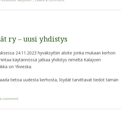
ät ry – uusi yhdistys
uksessa 24.11.2023 hyväksyttiin aloite jonka mukaan kerhon
imintaa käytännössä jatkaa yhdistys nimeltä Kalajoen
aikka on Ylivieska.
i saada tietoa uudesta kerhosta, löydät tarvittavat tiedot tämän
 a comment