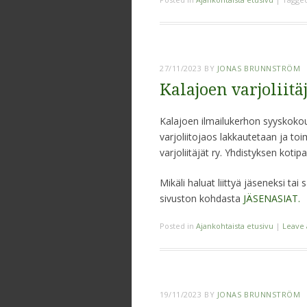
27/11/2023
BY
JONAS BRUNNSTRÖM
Kalajoen varjoliitäj
Kalajoen ilmailukerhon syyskoko
varjoliitojaos lakkautetaan ja to
varjoliitäjät ry. Yhdistyksen kotip
Mikäli haluat liittyä jäseneksi ta
sivuston kohdasta
JÄSENASIAT.
Posted in
Ajankohtaista etusivu
|
Leave
19/11/2023
BY
JONAS BRUNNSTRÖM