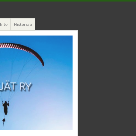
liito
Historiaa