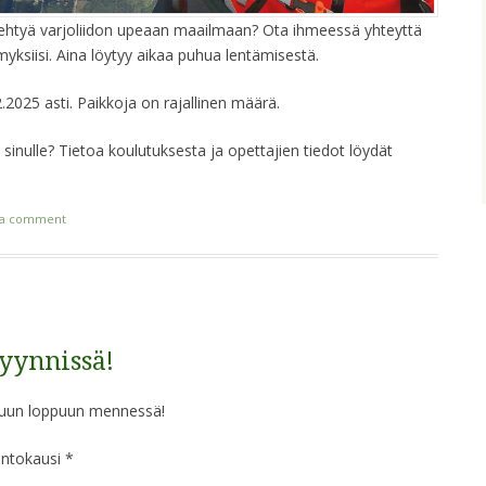
ehtyä varjoliidon upeaan maailmaan? Ota ihmeessä yhteyttä
yksiisi. Aina löytyy aikaa puhua lentämisestä.
.2025 asti. Paikkoja on rajallinen määrä.
aji sinulle? Tietoa koulutuksesta ja opettajien tiedot löydät
 a comment
yynnissä!
kuun loppuun mennessä!
entokausi *